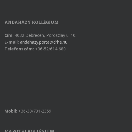
ANDAHÁZY KOLLÉGIUM
Cím:
4032 Debrecen, Poroszlay u. 10.
E-mail:
andahazy.porta@drhe.hu
Telefonszám:
+36-52/614-680
Mobil:
+36-30/731-2359
MARÓTHI KOLLÉGIUM