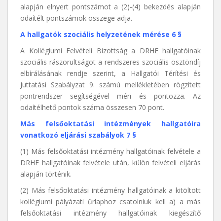
alapján elnyert pontszámot a (2)-(4) bekezdés alapján
odaítélt pontszámok összege adja.
A hallgatók szociális helyzetének mérése 6 §
A Kollégiumi Felvételi Bizottság a DRHE hallgatóinak
szociális rászorultságot a rendszeres szociális ösztöndíj
elbírálásának rendje szerint, a Hallgatói Térítési és
Juttatási Szabályzat 9. számú mellékletében rögzített
pontrendszer segítségével méri és pontozza. Az
odaítélhető pontok száma összesen 70 pont.
Más felsőoktatási intézmények hallgatóira
vonatkozó eljárási szabályok 7 §
(1) Más felsőoktatási intézmény hallgatóinak felvétele a
DRHE hallgatóinak felvétele után, külön felvételi eljárás
alapján történik.
(2) Más felsőoktatási intézmény hallgatóinak a kitöltött
kollégiumi pályázati űrlaphoz csatolniuk kell a) a más
felsőoktatási intézmény hallgatóinak kiegészítő