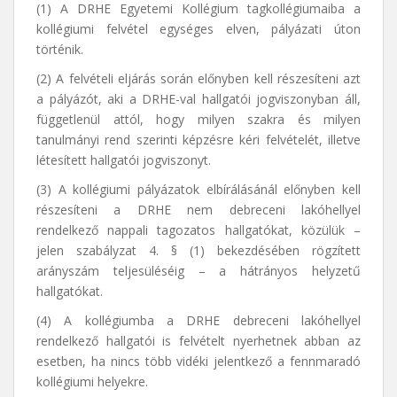
(1) A DRHE Egyetemi Kollégium tagkollégiumaiba a
kollégiumi felvétel egységes elven, pályázati úton
történik.
(2) A felvételi eljárás során előnyben kell részesíteni azt
a pályázót, aki a DRHE-val hallgatói jogviszonyban áll,
függetlenül attól, hogy milyen szakra és milyen
tanulmányi rend szerinti képzésre kéri felvételét, illetve
létesített hallgatói jogviszonyt.
(3) A kollégiumi pályázatok elbírálásánál előnyben kell
részesíteni a DRHE nem debreceni lakóhellyel
rendelkező nappali tagozatos hallgatókat, közülük –
jelen szabályzat 4. § (1) bekezdésében rögzített
arányszám teljesüléséig – a hátrányos helyzetű
hallgatókat.
(4) A kollégiumba a DRHE debreceni lakóhellyel
rendelkező hallgatói is felvételt nyerhetnek abban az
esetben, ha nincs több vidéki jelentkező a fennmaradó
kollégiumi helyekre.