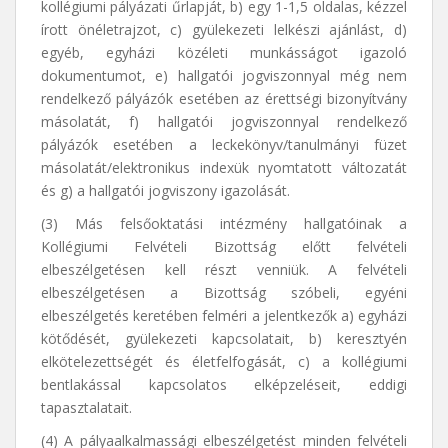
kollégiumi pályázati űrlapját, b) egy 1-1,5 oldalas, kézzel
írott önéletrajzot, c) gyülekezeti lelkészi ajánlást, d)
egyéb, egyházi közéleti munkásságot igazoló
dokumentumot, e) hallgatói jogviszonnyal még nem
rendelkező pályázók esetében az érettségi bizonyítvány
másolatát, f) hallgatói jogviszonnyal rendelkező
pályázók esetében a leckekönyv/tanulmányi füzet
másolatát/elektronikus indexük nyomtatott változatát
és g) a hallgatói jogviszony igazolását.
(3) Más felsőoktatási intézmény hallgatóinak a
Kollégiumi Felvételi Bizottság előtt felvételi
elbeszélgetésen kell részt venniük. A felvételi
elbeszélgetésen a Bizottság szóbeli, egyéni
elbeszélgetés keretében felméri a jelentkezők a) egyházi
kötődését, gyülekezeti kapcsolatait, b) keresztyén
elkötelezettségét és életfelfogását, c) a kollégiumi
bentlakással kapcsolatos elképzeléseit, eddigi
tapasztalatait.
(4) A pályaalkalmassági elbeszélgetést minden felvételi