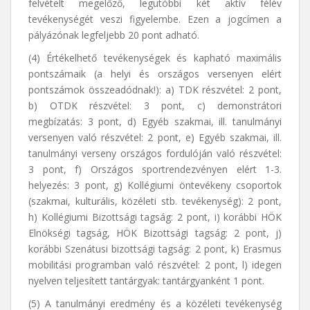
felvételt megelőző, legutóbbi két aktív félév
tevékenységét veszi figyelembe. Ezen a jogcímen a
pályázónak legfeljebb 20 pont adható.
(4) Értékelhető tevékenységek és kapható maximális
pontszámaik (a helyi és országos versenyen elért
pontszámok összeadódnak!): a) TDK részvétel: 2 pont,
b) OTDK részvétel: 3 pont, c) demonstrátori
megbízatás: 3 pont, d) Egyéb szakmai, ill. tanulmányi
versenyen való részvétel: 2 pont, e) Egyéb szakmai, ill.
tanulmányi verseny országos fordulóján való részvétel:
3 pont, f) Országos sportrendezvényen elért 1-3.
helyezés: 3 pont, g) Kollégiumi öntevékeny csoportok
(szakmai, kulturális, közéleti stb. tevékenység): 2 pont,
h) Kollégiumi Bizottsági tagság: 2 pont, i) korábbi HÖK
Elnökségi tagság, HÖK Bizottsági tagság: 2 pont, j)
korábbi Szenátusi bizottsági tagság: 2 pont, k) Erasmus
mobilitási programban való részvétel: 2 pont, l) idegen
nyelven teljesített tantárgyak: tantárgyanként 1 pont.
(5) A tanulmányi eredmény és a közéleti tevékenység