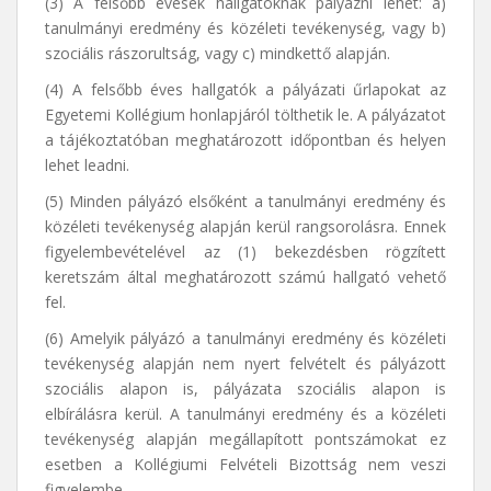
(3) A felsőbb évesek hallgatóknak pályázni lehet: a)
tanulmányi eredmény és közéleti tevékenység, vagy b)
szociális rászorultság, vagy c) mindkettő alapján.
(4) A felsőbb éves hallgatók a pályázati űrlapokat az
Egyetemi Kollégium honlapjáról tölthetik le. A pályázatot
a tájékoztatóban meghatározott időpontban és helyen
lehet leadni.
(5) Minden pályázó elsőként a tanulmányi eredmény és
közéleti tevékenység alapján kerül rangsorolásra. Ennek
figyelembevételével az (1) bekezdésben rögzített
keretszám által meghatározott számú hallgató vehető
fel.
(6) Amelyik pályázó a tanulmányi eredmény és közéleti
tevékenység alapján nem nyert felvételt és pályázott
szociális alapon is, pályázata szociális alapon is
elbírálásra kerül. A tanulmányi eredmény és a közéleti
tevékenység alapján megállapított pontszámokat ez
esetben a Kollégiumi Felvételi Bizottság nem veszi
figyelembe.