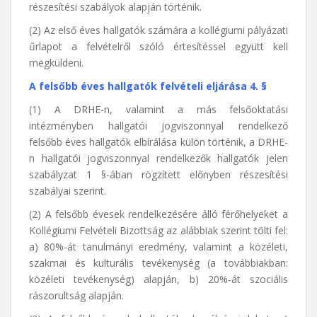
részesítési szabályok alapján történik.
(2) Az első éves hallgatók számára a kollégiumi pályázati
űrlapot a felvételről szóló értesítéssel együtt kell
megküldeni.
A felsőbb éves hallgatók felvételi eljárása 4. §
(1) A DRHE-n, valamint a más felsőoktatási
intézményben hallgatói jogviszonnyal rendelkező
felsőbb éves hallgatók elbírálása külön történik, a DRHE-
n hallgatói jogviszonnyal rendelkezők hallgatók jelen
szabályzat 1 §-ában rögzített előnyben részesítési
szabályai szerint.
(2) A felsőbb évesek rendelkezésére álló férőhelyeket a
Kollégiumi Felvételi Bizottság az alábbiak szerint tölti fel:
a) 80%-át tanulmányi eredmény, valamint a közéleti,
szakmai és kulturális tevékenység (a továbbiakban:
közéleti tevékenység) alapján, b) 20%-át szociális
rászorultság alapján.