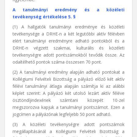
A tanulmányi eredmény és a közéleti
tevékenység értékelése 5. §
(1) A hallgatók tanulmányi eredménye és közéleti
tevékenysége a DRHE-n a két legutóbbi aktív félévben
elért tanulmányi eredményre adható pontokból és a
DRHE-n végzett szakmai, kulturális és közéleti
tevékenységre adott pontszámokból tevődik össze. Az
odaítélhető pontok száma összesen 70 pont.
(2) A tanulmányi eredmény alapján adható pontokat a
Kollégiumi Felvételi Bizottság a pályázó előző két aktív
félévi tanulmányi átlaga alapján számítja ki az alábbi
képlet szerint: A pályázó két utolsó lezárt aktív féléve
ösztöndíjindexének számtani közepét 10-zel
megszorozva kapjuk a tanulmányi pontszámot. Ezen a
jogcímen a pályázónak legfeljebb 50 pont adható.
(3) A közéleti tevékenységre adott pontszámok
megállapításánál a Kollégiumi Felvételi Bizottság a