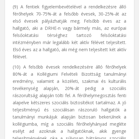
(9) A fentiek figyelembevételével a rendelkezésre álló
férőhelyek 70-75%-át a felsőbb évesek, 30-25%-át az
első évesek pályázhatják meg. Felsőbb éves az a
hallgató, aki a DRHE-n vagy bármely más, az európai
felsőoktatási térséghez tartozó felsőoktatási
intézményben már legalább két aktív félévet teljesített.
Első éves az a hallgató, aki még nem teljesített két aktív
félévet.
(10) A felsőbb évesek rendelkezésére álló férőhelyek
80%-át a Kollégiumi Felvételi Bizottság tanulmányi
eredmény, valamint a közéleti, szakmai és kulturális
tevékenység alapján, 20%-át pedig a szociális
rászorultság alapján tölti fel. A férőhelymegosztás fenti
alapelve kétszeres szociális biztosítékot tartalmaz. A jó
teljesítményű és szociálisan rászoruló hallgatók a
tanulmányi munkájuk alapján biztosan bekerülnek a
kollégiumba, míg a szociális férőhelyhányad megléte
esélyt ad azoknak a hallgatóknak, akik gyenge
teljesítményének oka a súlyosan hátrányos szociális