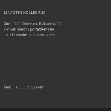
MARÓTHI KOLLÉGIUM
Cím:
4024 Debrecen, Blaháné u. 15.
E-mail:
marothi.porta@drhe.hu
Telefonszám:
+36-52/614-650
Mobil:
+36 30/172-3548