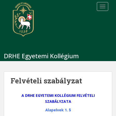
S
TOGGLE
k
i
p
t
o
m
a
i
DRHE Egyetemi Kollégium
n
c
o
n
Felvételi szabályzat
t
e
n
A DRHE EGYETEMI KOLLÉGIUM FELVÉTELI
t
SZABÁLYZATA
Alapelvek 1. §