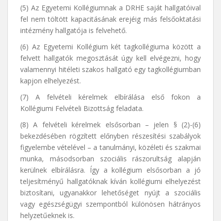
(5) Az Egyetemi Kollégiumnak a DRHE saját hallgatóival
fel nem töltött kapacitásának erejéig más felsőoktatási
intézmény hallgatója is felvehető.
(6) Az Egyetemi Kollégium két tagkollégiuma között a
felvett hallgatók megosztását úgy kell elvégezni, hogy
valamennyi hitéleti szakos hallgató egy tagkollégiumban
kapjon elhelyezést.
(7) A felvételi kérelmek elbírálása első fokon a
Kollégiumi Felvételi Bizottság feladata.
(8) A felvételi kérelmek elsősorban – jelen § (2)-(6)
bekezdésében rögzített előnyben részesítési szabályok
figyelembe vételével – a tanulmányi, közéleti és szakmai
munka, másodsorban szociális rászorultság alapján
kerülnek elbírálásra. Így a kollégium elsősorban a jó
teljesítményű hallgatóknak kíván kollégiumi elhelyezést
biztosítani, ugyanakkor lehetőséget nyújt a szociális
vagy egészségügyi szempontból különösen hátrányos
helyzetűeknek is.