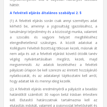
háttér.
A felvételi eljárás általános szabályai 2. §
(1) A felvételi eljárás során csak annyi személyes adat
kérhető be, amennyi a jogosultság igazolásához, a
tanulmányi teljesítmény és a közösségi munka, valamint
a szociális és vagyoni helyzet megítéléséhez
elengedhetetlenül szükséges. A közölt adatokat a
Kollégiumi Felvételi Bizottság titkosan kezeli, másnak át
nem adja és azt a felvételi eljárást követő ötödik tanév
végéig nyilvántartásában megőrzi, kezeli, majd
megsemmisíti. Az adatok kezeléséhez a felvételi
pályázati űrlapon be kell szerezni az érintett hozzájáruló
nyilatkozatát, és az adatalanyt tájékoztatni kell arról,
hogy adatait kik és mennyi ideig kezelik.
(2) A felvételi eljárás eredményéről a pályázót a beadási
határidőtől számított 30 napon belül írásban értesíteni
kell. Elutasító határozatnak tartalmaznia kell az
elutasítás indokát, valamint a jogorvoslat lehetőségét és