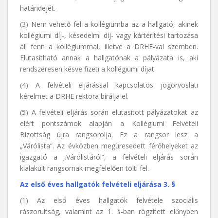
határidejét.
(3) Nem vehető fel a kollégiumba az a hallgató, akinek
kollégiumi díj-, késedelmi díj- vagy kártérítési tartozása
áll fenn a kollégiummal, illetve a DRHE-val szemben.
Elutasítható annak a hallgatónak a pályázata is, aki
rendszeresen késve fizeti a kollégiumi díjat.
(4) A felvételi eljárással kapcsolatos jogorvoslati
kérelmet a DRHE rektora bírálja el.
(5) A felvételi eljárás során elutasított pályázatokat az
elért pontszámok alapján a Kollégiumi Felvételi
Bizottság újra rangsorolja. Ez a rangsor lesz a
„Várólista”. Az évközben megüresedett férőhelyeket az
igazgató a „Várólistáról”, a felvételi eljárás során
kialakult rangsornak megfelelően tölti fel.
Az első éves hallgatók felvételi eljárása 3. §
(1) Az első éves hallgatók felvétele szociális
rászorultság, valamint az 1. §-ban rögzített előnyben