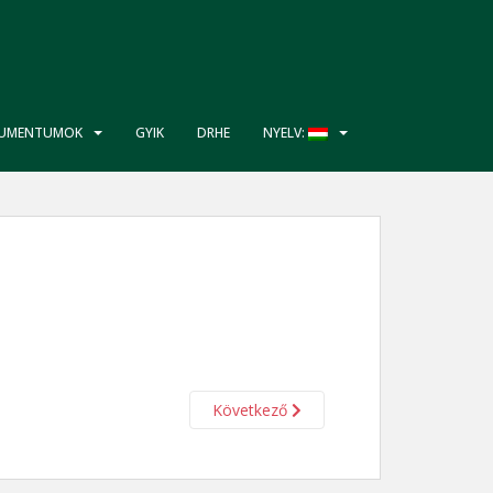
UMENTUMOK
GYIK
DRHE
NYELV:
Következő