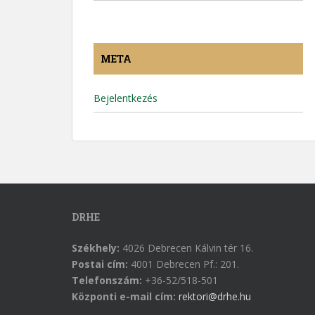
META
Bejelentkezés
DRHE
Székhely:
4026 Debrecen Kálvin tér 16.
Postai cím:
4001 Debrecen Pf.: 201.
Telefonszám:
+36-52/518-501
Központi e-mail cím:
rektori@drhe.hu