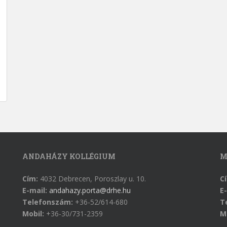
ANDAHÁZY KOLLÉGIUM
M
Cím:
4032 Debrecen, Poroszlay u. 10.
C
E-mail:
andahazy.porta@drhe.hu
E-
Telefonszám:
+36-52/614-680
T
Mobil:
+36-30/731-2359
M