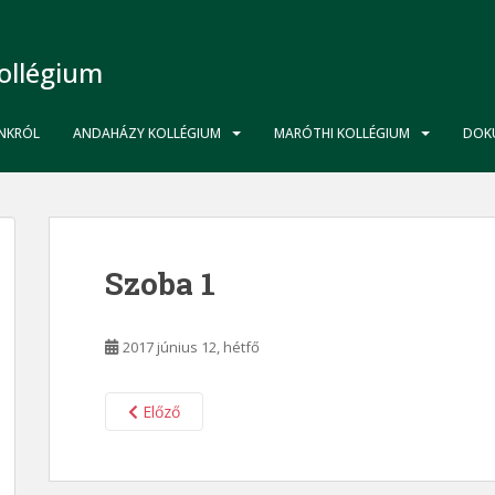
ollégium
NKRÓL
ANDAHÁZY KOLLÉGIUM
MARÓTHI KOLLÉGIUM
DOK
Szoba 1
2017 június 12, hétfő
Előző