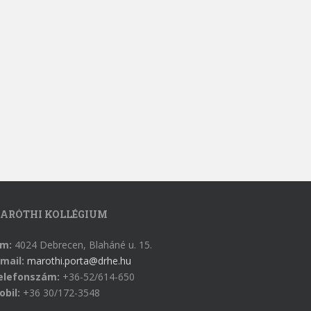
ARÓTHI KOLLÉGIUM
ím:
4024 Debrecen, Blaháné u. 15.
mail:
marothi.porta@drhe.hu
elefonszám:
+36-52/614-650
obil:
+36 30/172-3548