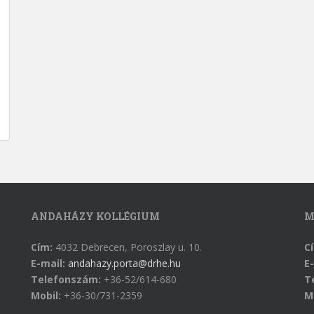
ANDAHÁZY KOLLÉGIUM
M
Cím:
4032 Debrecen, Poroszlay u. 10.
C
E-mail:
andahazy.porta@drhe.hu
E-
Telefonszám:
+36-52/614-680
T
Mobil:
+36-30/731-2359
M