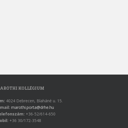
ARÓTHI KOLLÉGIUM
ím:
4024 Debrecen, Blaháné u. 15.
mail:
marothi.porta@drhe.hu
elefonszám:
+36-52/614-650
obil:
+36 30/172-3548