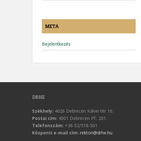
META
Bejelentkezés
DRHE
Székhely:
4026 Debrecen Kálvin tér 16.
Postai cím:
4001 Debrecen Pf.: 201.
Telefonszám:
+36-52/518-501
Központi e-mail cím:
rektori@drhe.hu