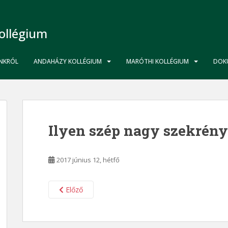
ollégium
NKRÓL
ANDAHÁZY KOLLÉGIUM
MARÓTHI KOLLÉGIUM
DOK
Ilyen szép nagy szekrén
2017 június 12, hétfő
Előző