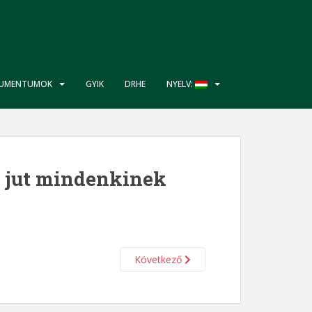
UMENTUMOK
GYIK
DRHE
NYELV:
y jut mindenkinek
Következő