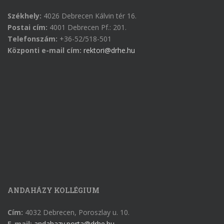
Székhely:
4026 Debrecen Kálvin tér 16.
Postai cím:
4001 Debrecen Pf.: 201.
Telefonszám:
+36-52/518-501
Központi e-mail cím:
rektori@drhe.hu
ANDAHÁZY KOLLÉGIUM
Cím:
4032 Debrecen, Poroszlay u. 10.
E-mail:
andahazy.porta@drhe.hu