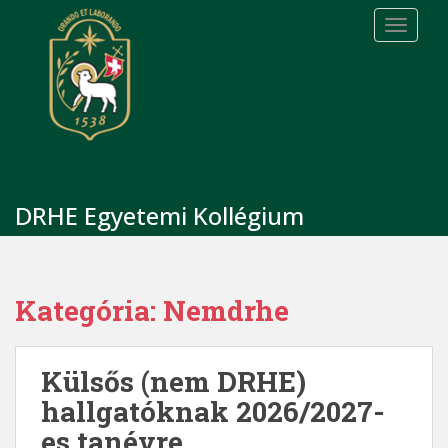
S
TOGGLE
k
i
p
t
o
m
a
i
DRHE Egyetemi Kollégium
n
c
o
n
Kategória:
Nemdrhe
t
e
n
Külsős (nem DRHE)
t
hallgatóknak 2026/2027-
es tanévre