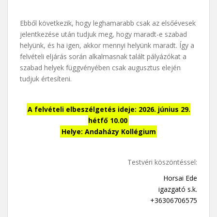
Ebből következik, hogy leghamarabb csak az elsőévesek
jelentkezése után tudjuk meg, hogy maradt-e szabad
helyünk, és ha igen, akkor mennyi helyünk maradt. Így a
felvételi eljárás során alkalmasnak talált pályázókat a
szabad helyek függvényében csak augusztus elején
tudjuk értesíteni.
A felvételi elbeszélgetés ideje: 2026. június 29.
hétfő 10.00
Helye: Andaházy Kollégium
Testvéri köszöntéssel:
Horsai Ede
igazgató s.k.
+36306706575