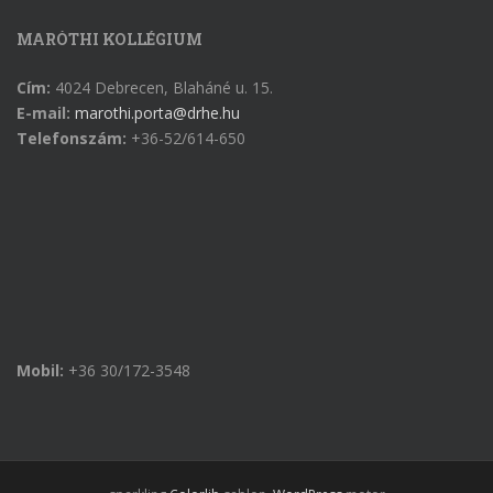
MARÓTHI KOLLÉGIUM
Cím:
4024 Debrecen, Blaháné u. 15.
E-mail:
marothi.porta@drhe.hu
Telefonszám:
+36-52/614-650
Mobil:
+36 30/172-3548