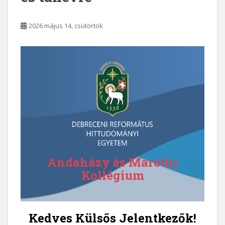
2026 május 14, csütörtök
Andaházy és Maróthi
Kollégium
Kedves Külsős Jelentkezők!