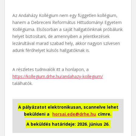
Az Andaházy Kollégium nem egy független kollégium,
hanem a Debreceni Református Hittudományi Egyetem
Kollégiuma. Elsősorban a saját hallgatóinknak próbálunk
helyet biztosítani, de amennyiben a jelentkezések
lezárultával marad szabad hely, akkor nagyon szívesen
adunk férőhelyet külsős hallgatóknak is.
A részletes tudnivalók itt a honlapon, a
https://kollegium.drhe.hu/andahazy-kollegium/
találhatók.
A pályázatot elektronikusan, scannelve lehet
beküldeni a
horsai.ede@drhe.hu
címre.
A beküldés határideje: 2026. június 26.