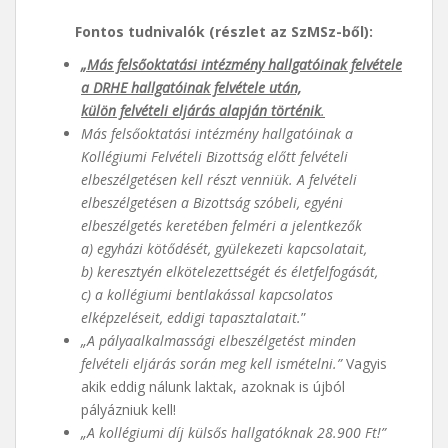
Fontos tudnivalók (részlet az SzMSz-ből):
„Más felsőoktatási intézmény hallgatóinak felvétele
a DRHE hallgatóinak felvétele után,
külön felvételi eljárás alapján történik
.
Más felsőoktatási intézmény hallgatóinak a
Kollégiumi Felvételi Bizottság előtt felvételi
elbeszélgetésen kell részt venniük. A felvételi
elbeszélgetésen a Bizottság szóbeli, egyéni
elbeszélgetés keretében felméri a jelentkezők
a) egyházi kötődését, gyülekezeti kapcsolatait,
b) keresztyén elkötelezettségét és életfelfogását,
c) a kollégiumi bentlakással kapcsolatos
elképzeléseit, eddigi tapasztalatait.
”
„A pályaalkalmassági elbeszélgetést minden
felvételi eljárás során meg kell ismételni.”
Vagyis
akik eddig nálunk laktak, azoknak is újból
pályázniuk kell!
„A kollégiumi díj külsős hallgatóknak 28.900 Ft!”