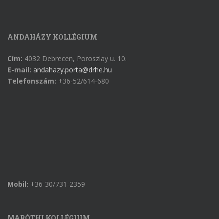
ANDAHÁZY KOLLÉGIUM
Cím:
4032 Debrecen, Poroszlay u. 10.
E-mail:
andahazy.porta@drhe.hu
Telefonszám:
+36-52/614-680
Mobil:
+36-30/731-2359
MARÓTHI KOLLÉGIUM