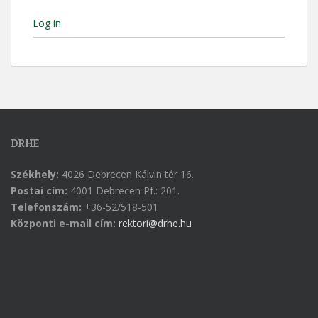
Log in
DRHE
Székhely:
4026 Debrecen Kálvin tér 16.
Postai cím:
4001 Debrecen Pf.: 201.
Telefonszám:
+36-52/518-501
Központi e-mail cím:
rektori@drhe.hu