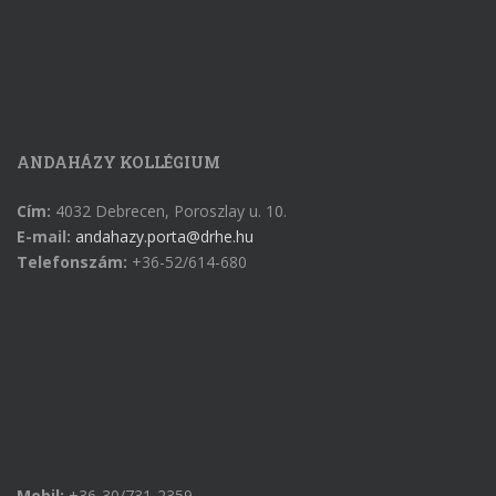
ANDAHÁZY KOLLÉGIUM
Cím:
4032 Debrecen, Poroszlay u. 10.
E-mail:
andahazy.porta@drhe.hu
Telefonszám:
+36-52/614-680
Mobil:
+36-30/731-2359