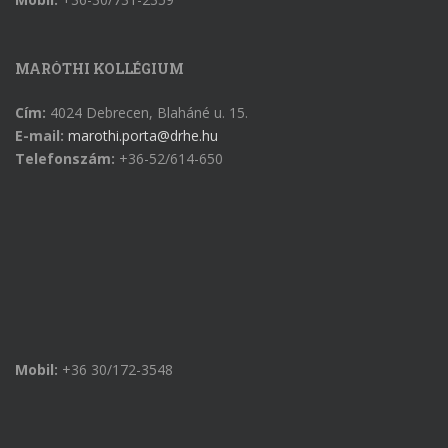
MARÓTHI KOLLÉGIUM
Cím:
4024 Debrecen, Blaháné u. 15.
E-mail:
marothi.porta@drhe.hu
Telefonszám:
+36-52/614-650
Mobil:
+36 30/172-3548