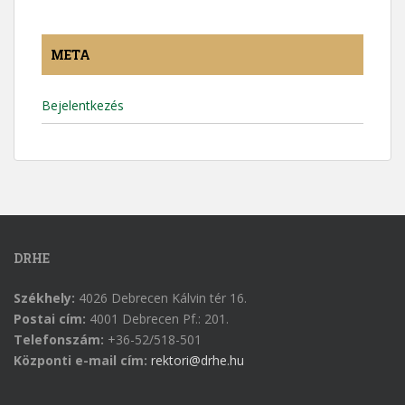
META
Bejelentkezés
DRHE
Székhely:
4026 Debrecen Kálvin tér 16.
Postai cím:
4001 Debrecen Pf.: 201.
Telefonszám:
+36-52/518-501
Központi e-mail cím:
rektori@drhe.hu