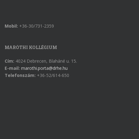
Mobil:
+36-30/731-2359
MARÓTHI KOLLÉGIUM
Cím:
4024 Debrecen, Blaháné u. 15.
E-mail:
marothi.porta@drhe.hu
Telefonszám:
+36-52/614-650