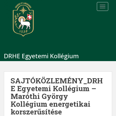
S
TOGGLE
k
i
p
t
o
m
a
i
DRHE Egyetemi Kollégium
n
c
o
n
SAJTÓKÖZLEMÉNY_DRH
t
e
E Egyetemi Kollégium –
n
Maróthi György
t
Kollégium energetikai
korszerűsítése